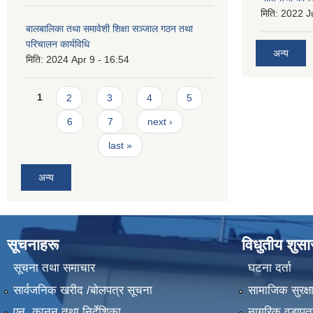
मिति:
2022 Ju
बालबालिका तथा समावेशी शिक्षा सञ्जाल गठन तथा
परिचालन कार्यविधि
अन्य
मिति:
2024 Apr 9 - 16:54
Pages
1
2
3
4
5
6
7
next ›
last »
अन्य
सूचनाहरू
विधुतीय शुस
सूचना तथा समाचार
घटना दर्ता
सार्वजनिक खरीद /बोलपत्र सूचना
सामाजिक सुरक्ष
एन, कानुन तथा निर्देशिका
नागरिक वडापत्