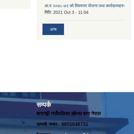
आ.व २०७८-७९ को विषयगत योजना तथा कार्यक्रमहरुः
मिति:
2021 Oct 3 - 11:04
अन्य
सम्पर्क
बारागढ़ी गाउँपालिका,खोपवा बारा नेपाल
सम्पर्क नम्बर:- 9855048731