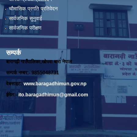
चौमासिक प्रगति प्रतिवेदन
सार्वजनिक सुनुवाई
सार्वजनिक परीक्षण
सम्पर्क
बारागढ़ी गाउँपालिका,खोपवा बारा नेपाल
सम्पर्क नम्बर:- 9855048731
वेबसाइट:-
www.baragadhimun.gov.np
ईमेल:-
ito.baragadhimun@gmail.com