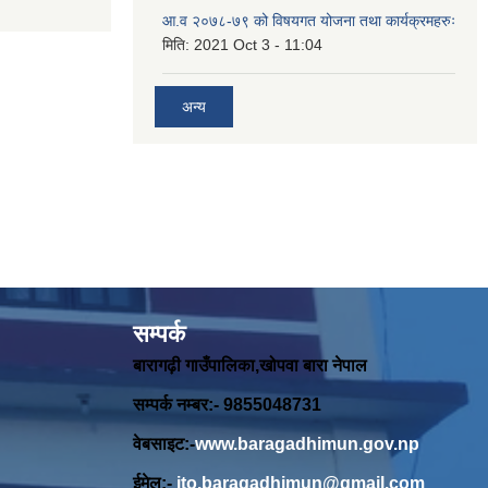
आ.व २०७८-७९ को विषयगत योजना तथा कार्यक्रमहरुः
मिति:
2021 Oct 3 - 11:04
अन्य
सम्पर्क
बारागढ़ी गाउँपालिका,खोपवा बारा नेपाल
सम्पर्क नम्बर:- 9855048731
वेबसाइट:-
www.baragadhimun.gov.np
ईमेल:-
ito.baragadhimun@gmail.com