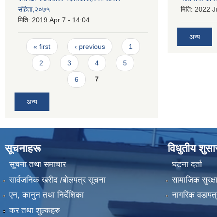
संहिता,२०७५
मिति:
2022 Ju
मिति:
2019 Apr 7 - 14:04
अन्य
Pages
« first
‹ previous
1
2
3
4
5
6
7
अन्य
सूचनाहरू
विधुतीय शुस
सूचना तथा समाचार
घटना दर्ता
सार्वजनिक खरीद /बोलपत्र सूचना
सामाजिक सुरक्ष
एन, कानुन तथा निर्देशिका
नागरिक वडापत्
कर तथा शुल्कहरु