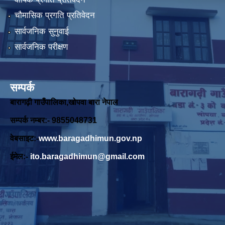
चौमासिक प्रगति प्रतिवेदन
सार्वजनिक सुनुवाई
सार्वजनिक परीक्षण
सम्पर्क
बारागढ़ी गाउँपालिका,खोपवा बारा नेपाल
सम्पर्क नम्बर:- 9855048731
वेबसाइट:-
www.baragadhimun.gov.np
ईमेल:-
ito.baragadhimun@gmail.com