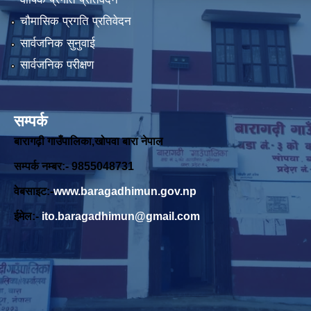
चौमासिक प्रगति प्रतिवेदन
सार्वजनिक सुनुवाई
सार्वजनिक परीक्षण
सम्पर्क
बारागढ़ी गाउँपालिका,खोपवा बारा नेपाल
सम्पर्क नम्बर:- 9855048731
वेबसाइट:-
www.baragadhimun.gov.np
ईमेल:-
ito.baragadhimun@gmail.com