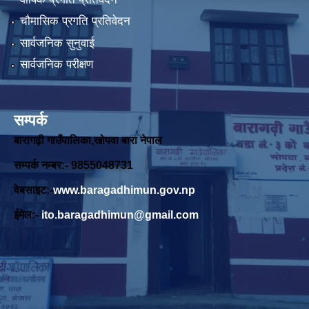
चौमासिक प्रगति प्रतिवेदन
सार्वजनिक सुनुवाई
सार्वजनिक परीक्षण
सम्पर्क
बारागढ़ी गाउँपालिका,खोपवा बारा नेपाल
सम्पर्क नम्बर:- 9855048731
वेबसाइट:-
www.baragadhimun.gov.np
ईमेल:-
ito.baragadhimun@gmail.com