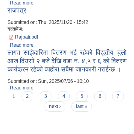
Read more
about स्वत: प्रकाशन (२०८३ साल बैशाख १ गते देखि
राजपत्र
२०८३ साल असार मसान्तसम्म सम्पादित प्रमुख
क्रियाकलापहरु समेटी तयार पारिएको) सबैमा जानकारीका
Submitted on:
Thu, 2025/11/20 - 15:42
लागि ।
दस्तावेज:
Rajpatr.pdf
Read more
about राजपत्र
लागत साझेदारिमा वितरण भई रहेको विद्युतीय चुलो
आज दिउसो २ बजे देखि वडा न‌. ४,५ र ६ को वितरण
कार्यक्रम रहेको व्यहोरा सबैमा जानकारी गराईन्छ ।
Submitted on:
Sun, 2025/07/06 - 10:10
Read more
about लागत साझेदारिमा वितरण भई रहेको विद्युतीय चुलो
Pages
आज दिउसो २ बजे देखि वडा न‌. ४,५ र ६ को वितरण
1
2
3
4
5
6
7
कार्यक्रम रहेको व्यहोरा सबैमा जानकारी गराईन्छ ।
next ›
last »