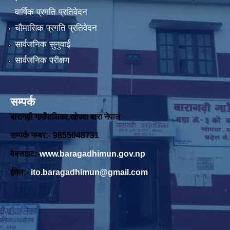
वार्षिक प्रगति प्रतिवेदन
चौमासिक प्रगति प्रतिवेदन
सार्वजनिक सुनुवाई
सार्वजनिक परीक्षण
सम्पर्क
बारागढ़ी गाउँपालिका,खोपवा बारा नेपाल
सम्पर्क नम्बर:- 9855048731
वेबसाइट:-
www.baragadhimun.gov.np
ईमेल:-
ito.baragadhimun@gmail.com