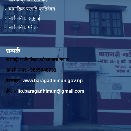
चौमासिक प्रगति प्रतिवेदन
सार्वजनिक सुनुवाई
सार्वजनिक परीक्षण
सम्पर्क
बारागढ़ी गाउँपालिका,खोपवा बारा नेपाल
सम्पर्क नम्बर:- 9855048731
वेबसाइट:-
www.baragadhimun.gov.np
ईमेल:-
ito.baragadhimun@gmail.com