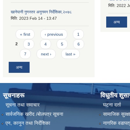
मिति:
2022 Ju
खानेपानी गुणस्तर अनुगमन निर्देशिका,२०७८
मिति:
2023 Feb 14 - 13:47
अन्य
Pages
« first
‹ previous
1
2
3
4
5
6
7
next ›
last »
अन्य
सूचनाहरू
विधुतीय शुस
सूचना तथा समाचार
घटना दर्ता
सार्वजनिक खरीद /बोलपत्र सूचना
सामाजिक सुरक्ष
एन, कानुन तथा निर्देशिका
नागरिक वडापत्