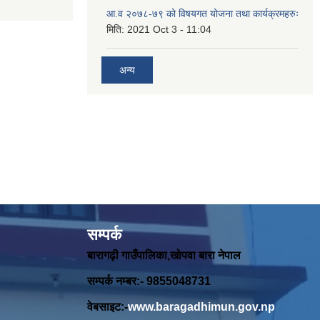
आ.व २०७८-७९ को विषयगत योजना तथा कार्यक्रमहरुः
मिति:
2021 Oct 3 - 11:04
अन्य
सम्पर्क
बारागढ़ी गाउँपालिका,खोपवा बारा नेपाल
सम्पर्क नम्बर:- 9855048731
वेबसाइट:-
www.baragadhimun.gov.np