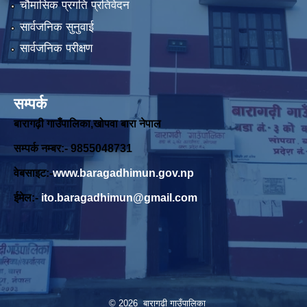
चौमासिक प्रगति प्रतिवेदन
सार्वजनिक सुनुवाई
सार्वजनिक परीक्षण
सम्पर्क
बारागढ़ी गाउँपालिका,खोपवा बारा नेपाल
सम्पर्क नम्बर:- 9855048731
वेबसाइट:-
www.baragadhimun.gov.np
ईमेल:-
ito.baragadhimun@gmail.com
© 2026 बारागढी गाउँपालिका