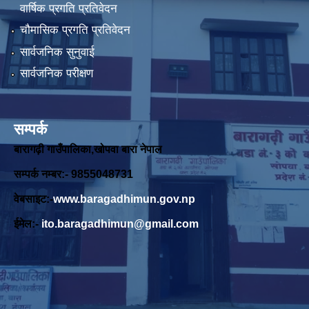
वार्षिक प्रगति प्रतिवेदन
चौमासिक प्रगति प्रतिवेदन
सार्वजनिक सुनुवाई
सार्वजनिक परीक्षण
सम्पर्क
बारागढ़ी गाउँपालिका,खोपवा बारा नेपाल
सम्पर्क नम्बर:- 9855048731
वेबसाइट:-
www.baragadhimun.gov.np
ईमेल:-
ito.baragadhimun@gmail.com