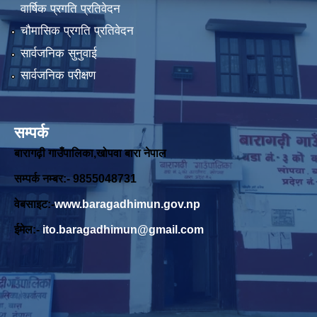
वार्षिक प्रगति प्रतिवेदन
चौमासिक प्रगति प्रतिवेदन
सार्वजनिक सुनुवाई
सार्वजनिक परीक्षण
सम्पर्क
बारागढ़ी गाउँपालिका,खोपवा बारा नेपाल
सम्पर्क नम्बर:- 9855048731
वेबसाइट:-
www.baragadhimun.gov.np
ईमेल:-
ito.baragadhimun@gmail.com